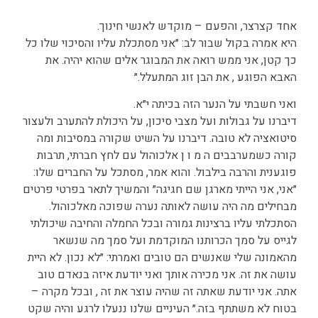
אחד קצרצר, והפעם – מוקדש לאנשי חינוך.
היא אמרה בקול שבור לב: ״אני מסתכלת עליו והסיכוי שלו כל
כך קטן, אני ממש רואה את המבוגר אלים שהוא יהיה. את
האבא הפוגע ‏, את הבן זוג המתעלל.״
ואני חשבתי על ‏הנער הזה בכיתה י״א.
דיברנו על גבולות ועל מצבי סיכון, על היכולת להתערב ולעצור
סיטואציה לא טובה. דיברנו על השיט שקורה במסיבות ומה
קורה כשמערבבים ה מ ו ן אלכוהול עם לחץ חברתי, תרבות
פוגענית והרבה בילבול. והוא אמר, מסתכל על החברים שלו:
״אני, אני הייתי מארגן שם חגיגה״‏ והמשיך לתאר בפרטי פרטים
‏מבחילים מה היה עושה לאותה נערה שפוכה מאלכוהול.
‏הסתכלתי עליו ברצינות גמורה ובכל החמלה והחיבה שיכולתי
לגייס ‏‏על סמך הכרותנו ‏המוקדמת ועל סמך מה שנשאר
מהאמונה שלי שאנשים הם טובים ואמרתי: ״לא נכון. לא היית
עושה את זה. אני מכירה אותך‏ ואני יודעת איזה בנאדם טוב
אתה. אני יודעת שאתה זה שהיה ‏עוצר את זה , ובכל מקרה –
בטוח לא משתתף בזה.״ העיניים שלנו ננעלו לרגע והיה שקט