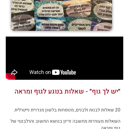
״יש לך גוף״ - שאלות בנוגע לגוף ומראה
20 שאלות לבנות ולבנים, מנוסחות בלשון מגדרית נייטרלית.
‏השאלות מעוררות מחשבה ודיון ‏בנושא החשוב והרלבנטי של
גוף ומראה,