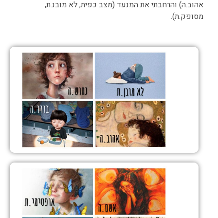
אהוב.ה) והרחבתי את המנעד (מצב כפית, לא מובנ.ת,
מסופק.ת).