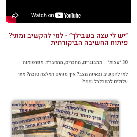
״יש לי עצה בשבילך״ - למי להקשיב ומתי?
פיתוח החשיבה הביקורתית
30 ״עצות״ – ממבוגרים, מחברים, מהחבר׳ה, מפרסומות –
למי להקשיב ובאיזה מצב? איך מזהים המלצה טובה? מתי
עלולים להתבלבל וממי?