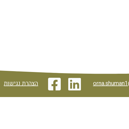
orna.shuman
הצהרת נגישות