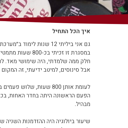
איך הכל התחיל
גם אני ביליתי 12 שנות לימוד ב״מערכת החינוך״.
במסגרת זו זכיתי בכ-800 שעות מתמטיקה (המינימום ההכרחי).
חלק ממה שלמדתי, היה שימושי מאד. לו
אבל סינוסים, למיטב ידיעתי, זה המקום 
לעומת אותן 800 שעות, שלוש פעמים בלבד (!) דיברו איתנו על מין, גוף, מיניות, יחסים וכל מה שהיה לנו שימושי מאד אז ומאז.
הפעם הראשונה היתה בחדר האחות, בכיתה
מבהיל.
שיעור ביולוגיה היה ההזדמנות השניה של