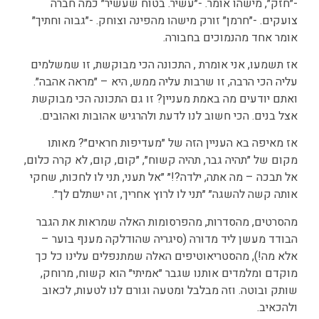
-״חזק״, מישהו אומר. -״עשיר. בטוח שעשיר״ כמה חברה
צועקים. -״חרמן״ זורק מישהו מהפינה וצוחק. -״גבוה וחתיך״
אומר אחד מהנמוכים בחבורה.
אז תשמעו, אני אומרת , התכונה הכי מבוקשת, זו שמשלמים
עליה הכי הרבה, זו שרבות עליה ממש, היא – ״מראה אהבה״.
ואתם יודעים מה באמת מעניין? זו גם התכונה הכי מבוקשת
אצל בנים. הכי חשוב לנו לדעת ולהרגיש אהובות ואהובים.
אז מאיפה בא העניין הזה של ״מעדיפות חראים״? מאותו
מקום של ״תהיה גבר, תהיה קשוח״, ״קום, קום, לא קרה כלום,
אל תבכה – מה אתה, ילדה?!״ ״אל תעני, תני לו לחכות, שחקי
אותה קשה להשגה״ ״תני לו לרוץ אחריך, זה ישתלם לך״.
מהסרטים, מהסדרות, מהפרסומות האלה שמראות את הגבר
הבודד מעשן ליד מדורה (סיגריה שהודלקה מענף בוער –
אלא מה!), מהסטריאוטיפים האלה שמתנפלים עלינו כל כך
מוקדם ומלמדים אותנו שגבר ״אמיתי״ הוא קשוח, מרוחק,
שותק ובוטה. וזה מבלבל ומטעה וגורם לנו לטעות, לכאוב
ולהכאיב.