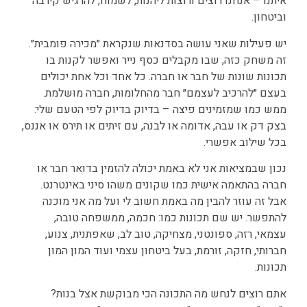
איתנו – אנחנו רוצים ורוצות ליהנות, לשמוח, להרגיש קירבה
וביטחון.
יש פעילות שאני עושה בסדנאות שנקראת ״מכירה פומבית״.
זה משחק כזה, שבו מקבלים כסף נייר ואפשר לקנות בו
תכונות שונות של חבר או חברה. כל אחד וכל אחת יכולים
בעצם ״להרכיב לעצמם״ חבר מהחלומות, חברה מושלמת.
ממש כמו שמזמינים פיצה – בדיוק בדיוק לפי הטעם שלי:
בצק דק או עבה, אדומה או לבנה, עם זיתים או תירס או אננס,
בכל שילוב אפשרי.
נכון שבמציאות אני לא באמת יכולה להזמין בדואר חבר או
חברה בהתאמה אישית כמו שקונים משהו סיני באינטרנט.
אבל זה עוזר להבין מה באמת חשוב לי ועל מה אני מוכנה
להתפשר. יש שם תכונות כמו: חכמה, ממשפחה טובה,
עצמאי, רזה, ספונטני, מצחיקה, טוב לב, שאפתנית, צנוע,
חברותי, חזקה, זורמת, בעל ביטחון עצמי ועוד המון המון
תכונות.
אתם רוצים לנחש מה התכונה הכי מבוקשת אצל בנות?